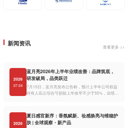
新闻资讯
查看更多 >>
蓝月亮2026年上半年业绩改善：品牌筑底，
研发破局，品类跃迁
2026
07-24
7月15日，蓝月亮发布公告称，预计上半年公司权益
持有人应占综合亏损较上年收窄不少于55%，业绩改
善主要源于经营效率、营销投放、···
夏日感官新序：香氛赋新、妆感焕亮与维稳护
肤 | 全球观察・新产品
2026