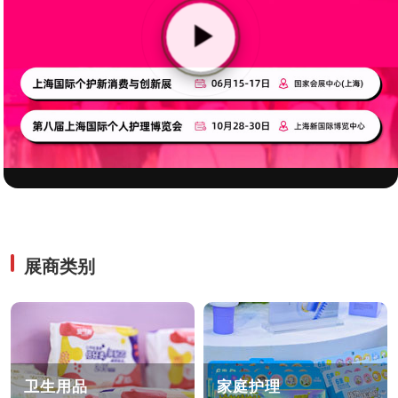
311
m²
▶
同期活
专业观众
动
15,264
20
+
展商类别
卫生用品
家庭护理