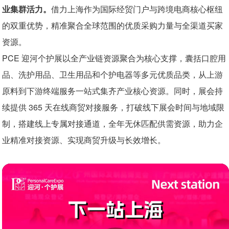
业集群活力。
借力上海作为国际经贸门户与跨境电商核心枢纽
交通指引
合作媒体
的双重优势，精准聚合全球范围的优质采购力量与全渠道买家
联系我们
资源。
照片直播
PCE 迎河个护展以全产业链资源聚合为核心支撑，囊括口腔用
品、洗护用品、卫生用品和个护电器等多元优质品类，从上游
原料到下游终端服务一站式集齐产业核心资源。同时，展会持
续提供 365 天在线商贸对接服务，打破线下展会时间与地域限
制，搭建线上专属对接通道，全年无休匹配供需资源，助力企
业精准对接资源、实现商贸升级与长效增长。
展商数
展会面积
量
20,000