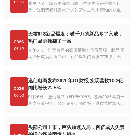
07-06
盛夏已至，城市里高温日晒与空调房温差交替的日
常，让消费者对美妆个护的需求呈现出清晰的双重导
向：既要适配季节特性的轻盈质地···
天猫618新品爆发：破千万的新品多了六成，
热门品类数翻了一番
2026
06-12
今年618，消费市场的高质量增长信号显现，新品驱
动增长成为品牌共识。新品爆发的速度在加快。天猫
数据显示，618开卖后上线且成交···
逸仙电商发布2026年Q1财报 实现营收10.2亿
同比增长22.5%
2026
06-03
5月26日，逸仙电商（NYSE:YSG）发布2026年第一
季度业绩报告。公告显示，公司第一季度营收增长至
10.2亿元，较去年同期增长22.5%，···
头部公司上市，巨头加速入局，百亿成人失禁
护理市场的困境与机会