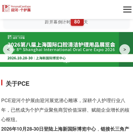
展商入口
观众入口
80
距开幕倒计时
天
展会介绍
展会介绍
展商中心
<
>
口腔用品展区
申请参展
观众中心
洗护用品展区
往届回顾
参观预登记
生态服务
关于PCE
买家集群
展商展示
酒店预订
同期活动
PCE迎河个护展由迎河展览潜心雕琢，深耕个人护理行业八
年，已然成为个护产业聚焦商贸价值深耕、赋能企业增长的核
加入社群
环保展台搭建
往届同期活动
新闻媒体
心枢纽。
开品找货
广告合作
2026年
10月28-30日登陆上海新国际博览中心
，
链接长三角产
本届同期活动
新闻资讯
下载中心