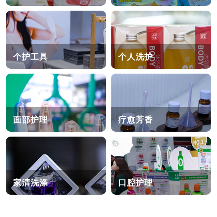
个护工具
个人洗护
面部护理
疗愈芳香
家清洗涤
口腔护理