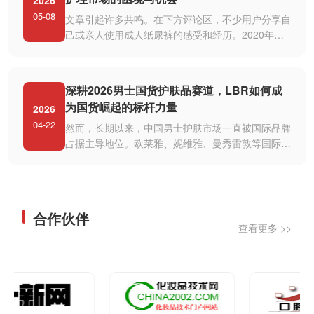
2026
05-08
文章引起许多共鸣。在下方评论区，不少用户分享自
己或亲人使用成人纸尿裤的感受和经历。2020年疫
情期间，不少支援武汉的医护人员···
深耕2026男士国货护肤品赛道，LBR如何成
为国货崛起的标杆力量
2026
04-22
然而，长期以来，中国男士护肤市场一直被国际品牌
占据主导地位。欧莱雅、妮维雅、曼秀雷敦等国际巨
头凭借先发优势和强大的品牌影···
合作伙伴
查看更多 >>