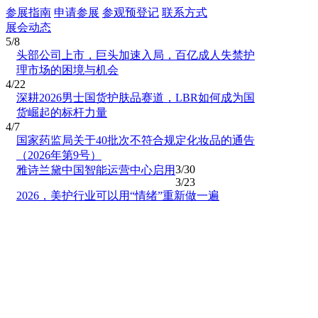
参展指南
申请参展
参观预登记
联系方式
展会动态
5/8
头部公司上市，巨头加速入局，百亿成人失禁护
理市场的困境与机会
4/22
深耕2026男士国货护肤品赛道，LBR如何成为国
货崛起的标杆力量
4/7
国家药监局关于40批次不符合规定化妆品的通告
（2026年第9号）
3/30
雅诗兰黛中国智能运营中心启用
3/23
2026，美护行业可以用“情绪”重新做一遍