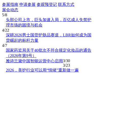
参展指南
申请参展
参观预登记
联系方式
展会动态
5/8
头部公司上市，巨头加速入局，百亿成人失禁护
理市场的困境与机会
4/22
深耕2026男士国货护肤品赛道，LBR如何成为国
货崛起的标杆力量
4/7
国家药监局关于40批次不符合规定化妆品的通告
（2026年第9号）
3/30
雅诗兰黛中国智能运营中心启用
3/23
2026，美护行业可以用“情绪”重新做一遍