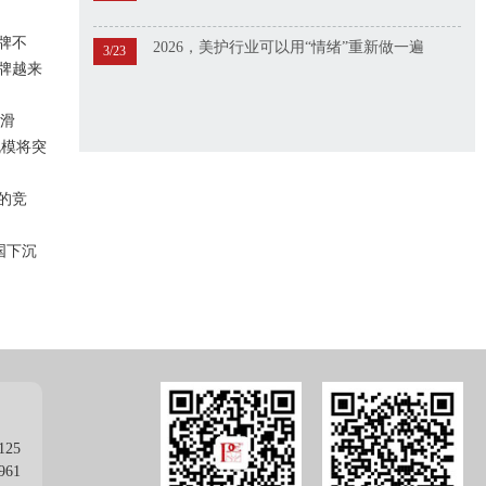
牌不
2026，美护行业可以用“情绪”重新做一遍
3/23
牌越来
下滑
规模将突
的竞
国下沉
125
961