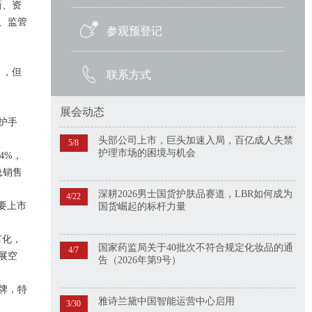
新、资
、监管
参观预登记
），但
联系方式
展会动态
护手
头部公司上市，巨头加速入局，百亿成人失禁
5/8
护理市场的困境与机会
4%，
总销售
深耕2026男士国货护肤品赛道，LBR如何成为
4/22
要上市
国货崛起的标杆力量
有化，
国家药监局关于40批次不符合规定化妆品的通
4/7
展空
告（2026年第9号）
牌，特
雅诗兰黛中国智能运营中心启用
3/30