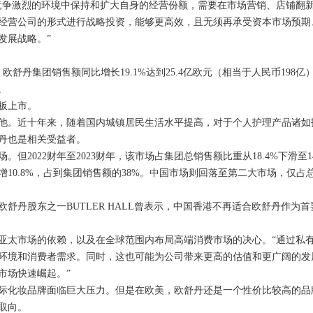
竞争激烈的环境中保持和扩大自身的经营份额，需要在市场营销、店铺翻
人经营公司的形式进行战略投资，能够更高效，且无须再承受资本市场预期
发展战略。”
日，欧舒丹集团销售额同比增长19.1%达到25.4亿欧元（相当于人民币198亿
。
板上市。
他。近十年来，随着国内城镇居民生活水平提高，对于个人护理产品诸如
丹也是相关受益者。
。但2022财年至2023财年，该市场占集团总销售额比重从18.4%下滑至1
增10.8%，占到集团销售额的38%。中国市场则回落至第二大市场，仅占
丹股东之一BUTLER HALL曾表示，中国香港不再适合欧舒丹作为首
亚太市场的依赖，以及在全球范围内布局高端消费市场的决心。“通过私
环境和消费者需求。同时，这也可能为公司带来更高的估值和更广阔的发
市场快速崛起。”
际化妆品牌面临巨大压力。但是在欧美，欧舒丹还是一个性价比较高的品
取向。