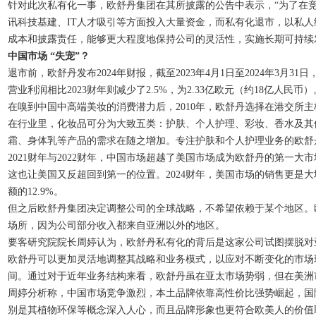
针对此次私有化一事，欧舒丹集团在其所披露的公告中表示，“为了在
讯科技基建、IT人才吸引等方面投入大量资金，而私有化退市，以私
成本和披露责任，能够更大程度地保持公司的灵活性，实施长期可持续
中国市场 “失宠”？
退市前，欧舒丹发布2024年财报，截至2023年4月1日至2024年3月31
营业利润相比2023财年则减少了2.5%，为2.33亿欧元（约18亿人民币）
在嗅到中国中高端美妆的消费潜力后，2010年，欧舒丹选择在港交所主
在行业里，化妆品可分为大致五类：护肤、个人护理、彩妆、香水及其
霜、身体乳等产品的需求在随之增加。专注护肤和个人护理业务的欧舒
2021财年与2022财年，中国市场超越了美国市场成为欧舒丹的第一大市场
这也让美国又反超回到第一的位置。2024财年，美国市场的销售更是大
额的12.9%。
但之后欧舒丹集团决定调整公司的全球战略，不希望依赖于某个地区。欧舒
场所，因为公司部分收入都来自亚洲以外的地区。
要客研究院院长周婷认为，欧舒丹私有化的背后是这家公司试图摆脱对
欧舒丹可以更加灵活地调整其战略和业务模式，以应对不断变化的市场
间。通过对于近年业务结构来看，欧舒丹虽在亚太市场势弱，但在美洲
周婷分析称，中国市场竞争激烈，本土品牌依靠高性价比强势崛起，国
别是其植物环保等概念深入人心，而且品牌形象也更符合欧美人的价值