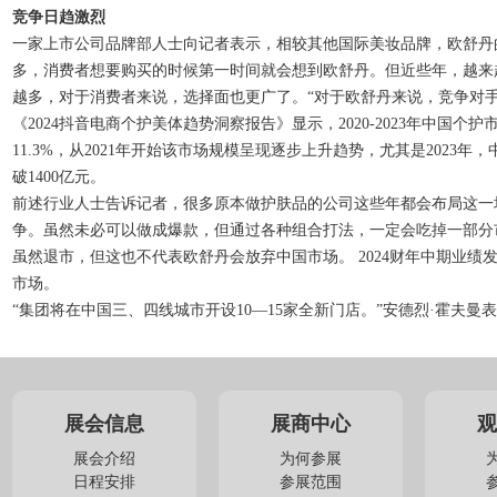
竞争日趋激烈
一家上市公司品牌部人士向记者表示，相较其他国际美妆品牌，欧舒丹
多，消费者想要购买的时候第一时间就会想到欧舒丹。但近些年，越来
越多，对于消费者来说，选择面也更广了。“对于欧舒丹来说，竞争对
《2024抖音电商个护美体趋势洞察报告》显示，2020-2023年中国个
11.3%，从2021年开始该市场规模呈现逐步上升趋势，尤其是2023年，
破1400亿元。
前述行业人士告诉记者，很多原本做护肤品的公司这些年都会布局这一
争。虽然未必可以做成爆款，但通过各种组合打法，一定会吃掉一部分
虽然退市，但这也不代表欧舒丹会放弃中国市场。 2024财年中期业绩
市场。
“集团将在中国三、四线城市开设10—15家全新门店。”安德烈·霍夫曼
展会信息
展商中心
观
展会介绍
为何参展
日程安排
参展范围