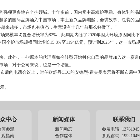
的强项更多地在个护领域。十年多前，国内卖中高端护手霜、身体乳的品
越多的国际品牌涌入中国市场，本土新兴品牌崛起，会讲故事、包装的品
手越来越多，市场也有疲态，生意没有十几年前那么好做了。”
护市场规模年均复合增长率为82%，此周期内除了2020年因大环境原因同比
中国个护市场规模同比增长15.8%至1194亿元。预计到2025年，这一市场
块。此外，一些原本的代理商如今转型开始孵化自己的品牌加入这一赛道
市场，对于公司来说，也是一个增量。
发布后的电话会议上，时任欧舒丹CEO的安德烈·霍夫曼表示将不断布局中
表示。
众中心
新闻媒体
联系我们
为何参观
新闻动态
参展电话: 13761945
参观指南
合作媒体
参观咨询: 19921045