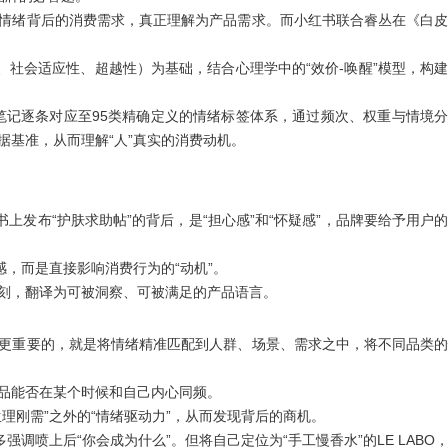
情绪背后的消费需求，真正理解为产品需求。而小红书联合睿丛在《白
、社会适应性、超越性）为基础，结合心理学中的“效价-唤醒”模型，构
+笔记逐条对应至95类精确定义的情绪标签体系，通过频次、权重与情境
基准，从而理解“人”真实的消费动机。
书上发布“护肤求助帖”的背后，是
“担心感”
和
“怀疑感”
，品牌要给予用户
感，而是直接影响消费行为的
“动机”
。
刻，翻译为可被洞察、可被满足的产品语言。
更重要的，就是
将情绪精准匹配到人群、场景、需求之中，将不同品类
品能否在某个时候和自己内心同频。
生理刚需”之外的“情绪驱动力”
，从而发现背后的商机。
调喷上后“你会成为什么”。但将自己定位为“手工慢香水”的LE LABO