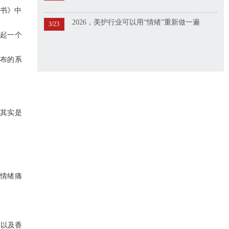
皮书》中
2026，美护行业可以用“情绪”重新做一遍
3/23
建起一个
分布的系
的其实是
的情绪痛
，以及香