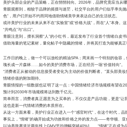
美护头部企
业的产品策略，正在悄悄转向。
2026年，品牌究竟应当从
青眼观察到，相较于品牌的摇摆与迷茫，社交平台的用户们似乎率先抛出
色”，用户们开始不约而同地借助情绪美学来表达自己的生活状态。
或许美护行业的未来从来不在“实验室”或“价格大战”，
而在“人”本身
。这
“共鸣点”与“出口”
。
青眼注意到，擅长洞察“人”的小红书，最近发布了
行业首个情绪白皮书BE
借助海量的笔记素材，量化帖子中隐藏的情绪，并将其打造为能够真正
工作日的晚上，做一个可以放松的精油SPA；周末画一个特别的妆容
瑰长成一片森林……如今的美护消费市场，正在经历一场“价值转向”。
“消费者正从被动的信息接受者变化为主动的价值判断者。”某头部美
情绪价值的附加期待。
青眼情报的一组数据也证明了这一点：中国情绪经济市场规模有望在20
预计到2030年市场规模将达到数千亿元。
简单而言，
消费者真正愿意为之买单的，不仅仅是产品功能，更是“让
这也是新一代情绪消费的本质所在。
从这一方面来看，美护行业正在进入一个“感官时代”，在这个时代，品
事实上，“情绪”的确开始成为功效和价格之外的发力点——奇华顿、亚什
以油养肤赛道近两年线上GMV平均增幅突破40%
1
……“情绪”正在成为