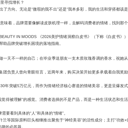
哪里寻找增长？
了方向。无论是“微瑕的我不出”还是“我本多彩，我的生活和穿搭都该
意味着，
品牌需要像解读皮肤机理一样，去解码消费者的情绪，找到那
AUTY IN MOODS 《2026美护情绪洞察白皮书》
（下称《白皮书》
帮助品牌突破增长困境的落地指南。
，做一天不一样的自己；在毕业季送朋友一支木质玫瑰香调的香水，祝她
妆集团负责人曾向青眼坦言，近两年来，购买决策开始更多承载着自我奖
30年突破5万亿元，而作为情绪经济核心赛道的情绪美容，更是呈爆发
我觉得被理解”的感觉
。消费者选择的不是产品，而是一种生活状态和生
牌需要看到
具体的“人”和具体的“情绪”
。
兰等国际原料巨头相继推出聚焦于“神经美容”的活性成分；主打“功效+
品牌的必答题。