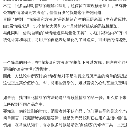
不过，很多品牌对情绪的理解和应用，还停留在宏观概念层面，没有将
公布的
“情绪研究方法论”
，恰恰解决的就是这个关键问题。
青眼了解到，“情绪研究方法论”是以情绪产生的三层来源（生存适应性
由3层情绪来源、35个情绪大类和95个具体情绪组成的系统性框架。
与此同时，借助自研的
“AI情绪追踪与量化工具”
，小红书将站内20万
统化计算和标注，将用户的自然表达量化为了可追踪、可比较的情绪数据
一个简单
的例子，在“情绪研究方法论”的框架下可以发现，用户在小红
更强的
“确定性”
和
“适我性”
。
因此，
方法论中所探讨的“情绪”绝对不是消费之后所产生的简单的满足
这也正是其价值所在。即，将那些复杂的、难以言说的心动甚至失望时
如果说，找到量化情绪的方法论是品牌读懂情绪的第一步。那么接下来
点匹配到不同产品之中
。
要知道，供给过剩的时代，消费者并不缺产品，他们更在乎的是这个产
简单而言，挖掘情绪的底层逻辑，就是为产品找到它在用户生活中除
“
例如，在常规认知中，香水很多时候是增强“自信感”的修饰工具，且更多强