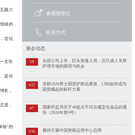
是五颜六
参观预登记
个情绪的
联系方式
），尝试
展会动态
头部公司上市，巨头加速入局，百亿成人失禁
从一支玫
5/8
护理市场的困境与机会
励、提供
深耕2026男士国货护肤品赛道，LBR如何成为
4/22
国货崛起的标杆力量
式增长，
活态度，
国家药监局关于40批次不符合规定化妆品的通
4/7
告（2026年第9号）
体验”的
雅诗兰黛中国智能运营中心启用
3/30