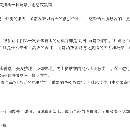
去描绘一种场景、思想或氛围。
烈、鲜明的张力，又散发难以言表的微妙个性”……这些语言所形容的，
，很多新手们第一次尝试香水的动机并非是“对外”而是“对内”，
“启迪感”
并非是什么专业、高级的表述，而是消费者能与之共情的关系和场景，
水香薰、头发护理、身体护理、男士护肤
在内的六大美妆类目，逐一进
为品牌提供灵感、指明方向。
造产品“可亲近的氛围”与“可重复的放松仪式”；面对彩妆类目中更显著
一个问题是：如何让情绪真正落地，成为产品与消费者之间那条看不见
一遍
。