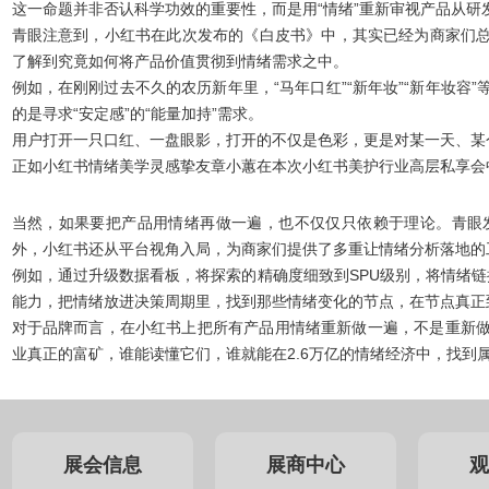
这一命题并非否认科学功效的重要性，而是用“情绪”重新审视产品从研
青眼注意到，小红书在此次发布的《白皮书》中，其实已经为商家们
了解到究竟如何将产品价值贯彻到情绪需求之中。
例如，在刚刚
过去不久的农历新年里，“马年口红”“新年妆”“新年妆容
的是寻求“安定感”的“能量加持”需求。
用户打开一只口红、一盘眼影，打开的不仅是色彩，更是对某一天、某
正如小红书情绪美学灵感挚友章小蕙在本次小红书美护行业高层私享会
当然，如
果要把产品用情绪再做一遍，也不仅仅只依赖于理论。青眼发
外，
小红书还从平台视角入局，为商家们提供了多重让情绪分析落地的
例如，通过升级数据看板，将探索的精确度细致到SPU级别，将情绪
能力，把情绪放进决策周期里，找到那些情绪变化的节点，在节点真正
对于品牌而言，在小红书上把所有产品用情绪重新做一遍，不是重新
业真正的富矿，谁能读懂它们，谁就能在2.6万亿的情绪经济中，找到
展会信息
展商中心
观