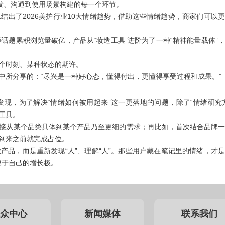
发、沟通到使用场景构建的每一个环节。
总结出了
2026美护行业10大情绪趋势
，借助这些情绪趋势，商家们可以更
”等话题累积浏览量破亿，产品从“妆造工具”进阶为了一种“精神能量载体”
个时刻、某种状态的期许。
中所分享的：
“
尽兴是一种好心态，懂得付出，更懂得享受过程和成果
。”
现，为了解决“情绪如何被用起来”这一更落地的问题，除了“情绪研究
工具
。
链接从某个品类具体到某个产品乃至更细的需求；再比如，首次结合品牌
到来之前就完成占位。
做产品，而是
重新发现“人”、理解“人”
。那些用户藏在笔记里的情绪，才是
属于自己的增长极。
众中心
新闻媒体
联系我们