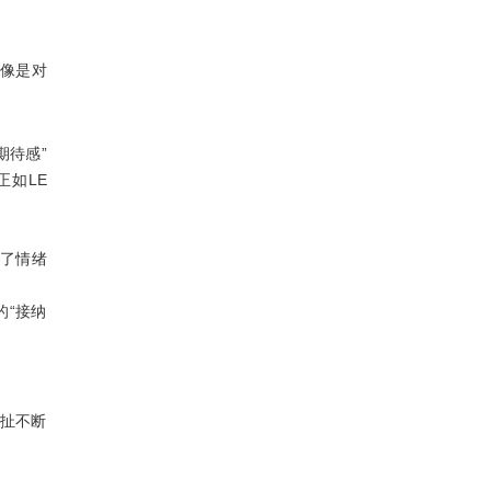
更像是对
“期待感”
正如LE
行了情绪
的“接纳
却扯不断