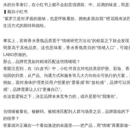
水的分享者们，在小红书上都不会刻意强调前、中、后调的味道，而是
▍
截自小红书
“紫罗兰是对矛盾的接纳，也是呼唤重拾、拥抱多面自我”“橙花既有浓
生活方式的期待和描绘。
事实上，若将香水香氛品类置于“情绪研究方法论”的框架之下就会发现
明显高于其他品类。这也意味着，香水香氛类目的“情绪入口”，可能
LABO所做的。
那么，品牌究竟如何精准匹配这些情绪呢？
青眼注意到，在《白皮书》中，小红书首次对包括
美容护肤、彩妆、香
动因的归类，从产品、沟通方式和服务等几大方向给出可执行的方案，
例如，面对身体护理类目用户想要的“爱慕感”和“放松感”，品牌可以营
感”，品牌需要让人们“更像自己”。
在这套逻辑之下，决定品牌未来竞争力的，或许是那句
“我懂你”
。
当情绪被量化、被解码、被精准匹配到人群与场景之后，品牌面临的下
的纽带？
答案或许正藏在一个看似激进的命题里——
把产品，用“情绪”再重新做